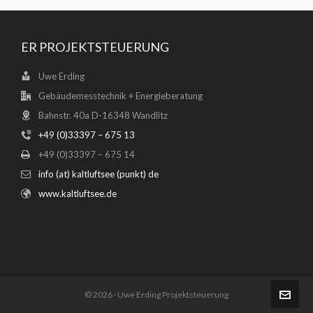
ER PROJEKTSTEUERUNG
Uwe Erding
Gebäudemesstechnik + Energieberatung
Bahnstr. 40a D-16348 Wandlitz
+49 (0)33397 – 675 13
+49 (0)33397 – 675 14
info (at) kaltluftsee (punkt) de
www.kaltluftsee.de
© 2026 · Uwe Erding Projektsteuerung